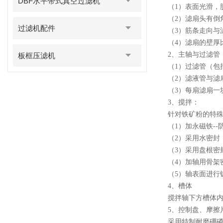
DBF水平带式真空过滤机
（1）表面光滑，
（2）滤扇头有倒
过滤机配件
（3）筋条走向与
（4）
滤扇的壁厚
2、主轴与过滤管
板框压滤机
（1）过滤管（包
（2）滤液管与滤
（3）每扇滤扇一
3、搅拌：
针对铁矿粉的特殊
（1）
加永磁铁
-
（2）采用水密封
（3）采用盘根密
（4）加轴用骨架
（5）轴表面进行
4、槽体
搅拌轴下方槽体内
5、控制盘、摩擦
采用特制耐磨硼