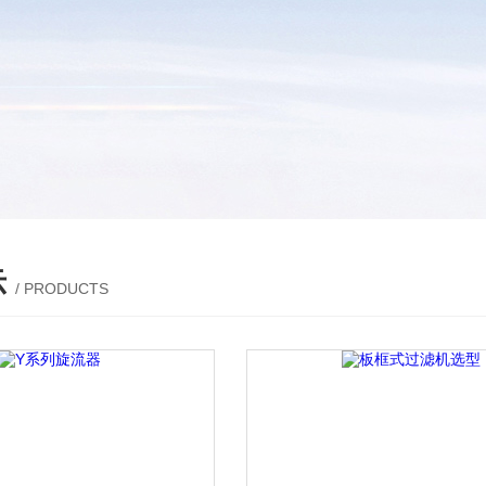
示
/ PRODUCTS