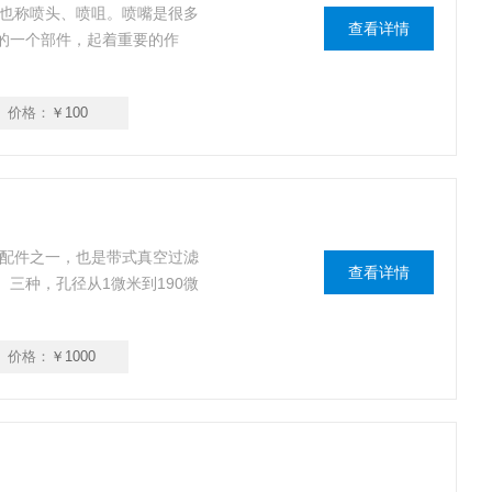
文也称喷头、喷咀。喷嘴是很多
查看详情
的一个部件，起着重要的作
价格：
￥100
要配件之一，也是带式真空过滤
查看详情
三种，孔径从1微米到190微
价格：
￥1000