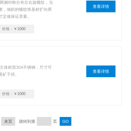
向两侧对称分布左右旋螺纹，当
查看详情
擦，倾斜的螺纹将基材扩向两
寸定做保证质量。
价格：
￥1000
主体材质304不锈钢，尺寸可
查看详情
尾矿干排。
价格：
￥1000
末页
跳转到第
页