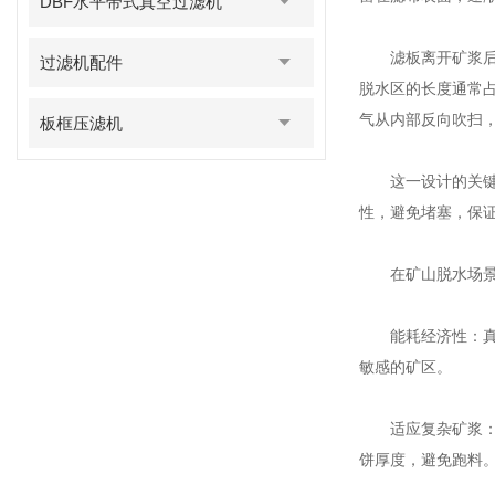
DBF水平带式真空过滤机
滤板离开矿浆后进
过滤机配件
脱水区的长度通常占
气从内部反向吹扫
板框压滤机
这一设计的关键在
性，避免堵塞，保
在矿山脱水场景中
能耗经济性：真空
敏感的矿区。
适应复杂矿浆：滤布
饼厚度，避免跑料