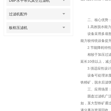
DBF水平带式真空过滤机
过滤机配件
二、核心优势：
1.高效脱水能
板框压滤机
设备采用多扇形过
能力较传统设备提升
2.节能降耗特
相较于加压过滤设
延长10倍以上，减
3.强适应性设
设备可处理浓度范围
铁精矿，脱水后滤饼
三、应用场景：
圆盘过滤机广泛应
如，某大型铁矿通过
液分离与资源回收