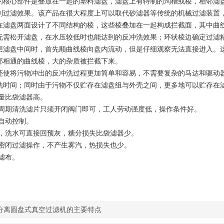
的核心部件是叠放在一起的塑料滤盘，滤盘上有特制的沟槽或棱，相邻滤
到过滤效果。该产品在很大程度上可以取代砂滤器等传统的机械过滤装置，
在滤盘两面设计了不同结构的棱，这些棱叠加在一起构成拦截面，其中曲
无需松开滤盘，在水压较低时也能达到的反冲洗效果；环状棱边确定过滤精
层滤盘中间时，首先顺曲线棱向盘内流动，但是仔细观察无法直接进入。
部相通的曲线棱，大的杂质被拦截下来。
还使将污物冲出的反冲洗过程更加简单和容易，不需要复杂的马达和驱动
洗时间；同时由于污物不仅贮存在滤盘组与外壳之间，更多地可以贮存在
质量比袋滤器高。
过滤周期清洗滤片只须开闭阀门即可，工人劳动强度低，操作条件好。
现自动控制。
量少，洗水可直接回预灰，糖分损失比袋滤器少。
备是密闭过滤操作，不产生雾汽，热损失也少。
质滤布。
分离圆盘式真空过滤机的主要特点