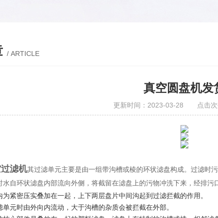
章
/ ARTICLE
真空圆盘机发
更新时间：2023-03-28 点击次
空过滤机
其过滤单元主要是由一组带沟槽或棱的环状
滤盘构成。过滤时污
时水自环状滤盘内部流向外侧，将截留在滤盘上的污物冲洗下来，经排污
内为紧密压实叠加在一起，上下两层盘片中间
沟
起到过滤拦截的作用。
滤单元时由外向内流动，大于沟槽的杂质会被拦截在外部。