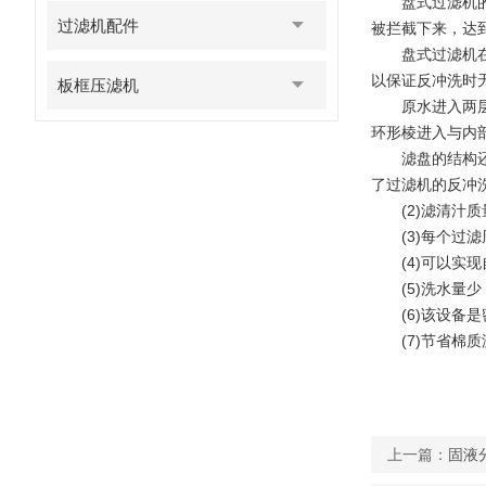
盘式过滤机
过滤机配件
被拦截下来，达
盘式过滤机
以保证反冲洗时
板框压滤机
原水进入两
环形棱进入与内
滤盘的结构
了过滤机的反冲
(2)滤清汁
(3)每个
(4)可以实
(5)洗水
(6)该设
(7)节省棉
上一篇：
固液