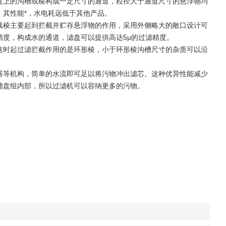
盘上的沟槽或棱构成一定尺寸的通道，粒径大于通道尺寸的悬浮物均
其性能*，水电耗远低于其他产品。
线棱主要起到拦截并贮存悬浮物的作用，采用外侧略大的敞口设计可
度，构成水的通道，滤盘可以提供高达5μ的过滤精度。
这时起过滤拦截作用的是环形棱，小于环形棱沟槽尺寸的杂质可以沿
器等机构，简单的水流即可足以将污物冲出滤芯。这种优异性能减少
滤盘组内部，所以过滤机可以容纳更多的污物。