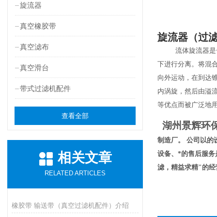
旋流器
真空橡胶带
旋流器
（过
真空滤布
流体旋流器是
下进行分离。将混
真空滑台
向外运动，在到达
带式过滤机配件
内涡旋，然后由溢
等优点而被广泛地
查看全部
湖州景辉环
制造厂。 公司以
相关文章
设备、*的售后服
滤，精益求精"的
RELATED ARTICLES
橡胶带 输送带（真空过滤机配件）介绍